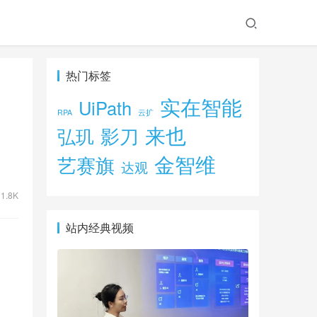
热门标签
实在智能
UiPath
RPA
云扩
来也
影刀
弘玑
金智维
艺赛旗
达观
1.8K
站内经典视频