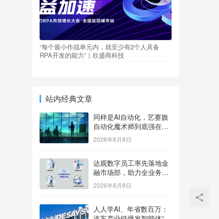
“每个最小作战单元内，就至少有2个人具备
RPA开发的能力”｜欣盛商科技
站内经典文章
同样是AI自动化，艺赛旗
自动化魔术师到底强在
哪？
2026年8月8日
达观数字员工率先落地金
融市场部，助力全业务场
景高效精准更安全
2026年8月8日
人人学AI、年省数百万：
汽车产业链爆发智能体“入