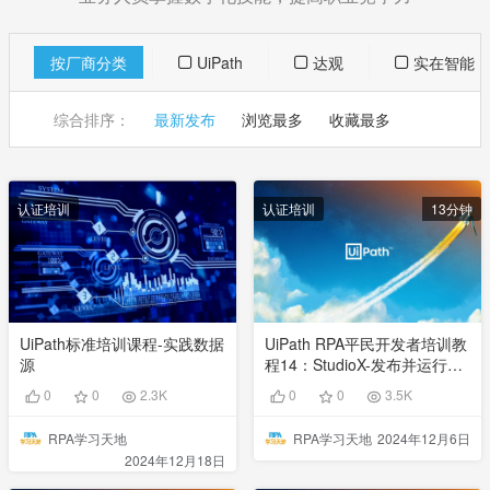
按厂商分类
UiPath
达观
实在智能
综合排序：
最新发布
浏览最多
收藏最多
认证培训
认证培训
13分钟
UiPath标准培训课程-实践数据
UiPath RPA平民开发者培训教
源
程14：StudioX-发布并运行自
动化
0
0
2.3K
0
0
3.5K
RPA学习天地
RPA学习天地
2024年12月6日
2024年12月18日