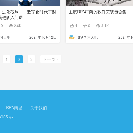
，进化破局——数字化时代下财
主流RPA厂商的软件安装包合集
员进阶入门课
0
2.6K
4
0
3.4K
学习天地
2024年10月12日
RPA学习天地
2024年
1
2
3
下一页 »
RPA商城
关于我们
3965号-1