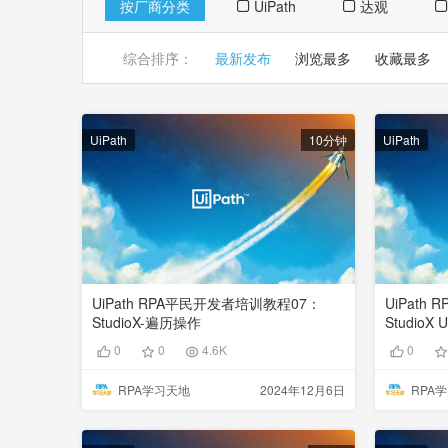
按厂商分类
UiPath
达观
综合排序：
最新发布
浏览最多
收藏最多
UiPath
10分钟
UiPath
UiPath RPA平民开发者培训教程07：
UiPath
StudioX-遍历操作
Studio
0
0
4.6K
0
RPA学习天地
2024年12月6日
RPA