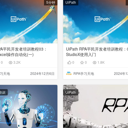
5分钟
UiPath
 RPA平民开发者培训教程03：
UiPath RPA平民开发者培训教程：0
 Excel操作自动化(一)
StudioX使用入门
0
3.2K
0
0
1.8K
学习天地
2024年12月6日
RPA学习天地
2024年
培训
UiPath