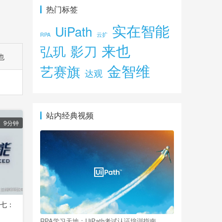
热门标签
实在智能
UiPath
RPA
云扩
来也
影刀
弘玑
也
金智维
艺赛旗
达观
站内经典视频
9分钟
程七：
RPA学习天地：UiPath考试认证培训指南