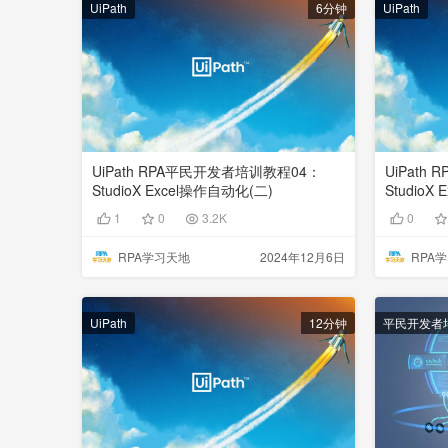
UiPath
6分钟
UiPath
UiPath RPA平民开发者培训教程04：
UiPath
StudioX Excel操作自动化(二)
StudioX
1
0
3.2K
0
RPA学习天地
2024年12月6日
RPA
UiPath
12分钟
平民开发者