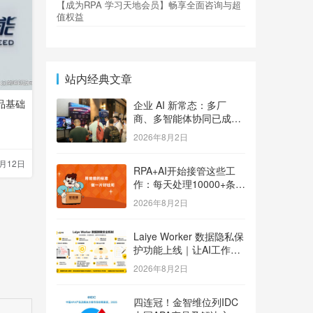
【成为RPA 学习天地会员】畅享全面咨询与超
值权益
站内经典文章
品基础
企业 AI 新常态：多厂
商、多智能体协同已成大
势
2026年8月2日
0月12日
RPA+AI开始接管这些工
作：每天处理10000+条用
户反馈，把差评变成订单
2026年8月2日
Laiye Worker 数据隐私保
护功能上线｜让AI工作流
兼顾效率与数据安全
2026年8月2日
四连冠！金智维位列IDC