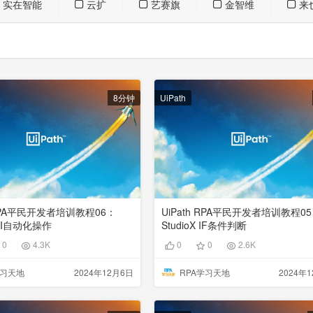
实在智能
云扩
艺赛旗
金智维
来
8分钟
UiPath
 RPA平民开发者培训教程06：
UiPath RPA平民开发者培训教程0
X UI自动化操作
StudioX IF条件判断
0
4.3K
0
0
2.6K
学习天地
2024年12月6日
RPA学习天地
2024年