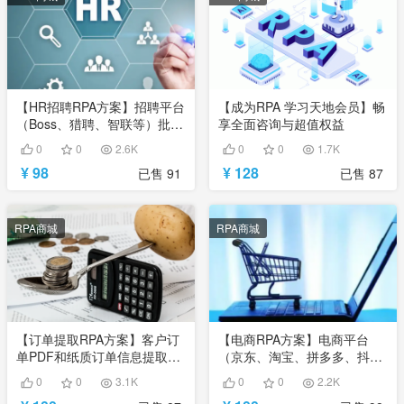
【HR招聘RPA方案】招聘平台
【成为RPA 学习天地会员】畅
（Boss、猎聘、智联等）批量
享全面咨询与超值权益
打招呼
0
0
2.6K
0
0
1.7K
¥ 98
¥ 128
已售 91
已售 87
RPA商城
RPA商城
【订单提取RPA方案】客户订
【电商RPA方案】电商平台
单PDF和纸质订单信息提取方
（京东、淘宝、拼多多、抖
案
音、亚马逊等）数据抓取
0
0
3.1K
0
0
2.2K