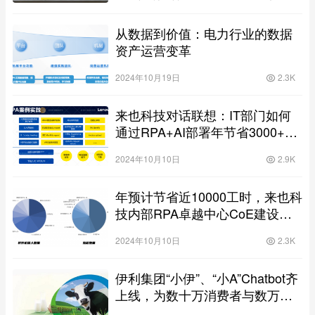
从数据到价值：电力行业的数据
资产运营变革
2024年10月19日
2.3K
来也科技对话联想：IT部门如何
通过RPA+AI部署年节省3000+工
时
2024年10月10日
2.9K
年预计节省近10000工时，来也科
技内部RPA卓越中心CoE建设实
践分享
2024年10月10日
2.3K
伊利集团“小伊”、“小A”Chatbot齐
上线，为数十万消费者与数万名
员工提供全天候服务