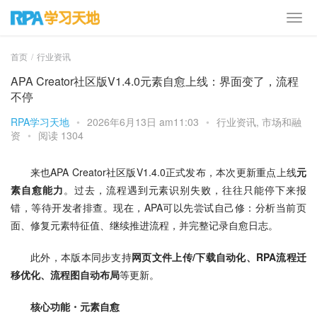
首页
行业资讯
APA Creator社区版V1.4.0元素自愈上线：界面变了，流程
不停
RPA学习天地
•
2026年6月13日 am11:03
•
行业资讯
,
市场和融
资
•
阅读 1304
来也APA Creator社区版V1.4.0正式发布，本次更新重点上线
元
素自愈能力
。过去，流程遇到元素识别失败，往往只能停下来报
错，等待开发者排查。现在，APA可以先尝试自己修：分析当前页
面、修复元素特征值、继续推进流程，并完整记录自愈日志。
此外，本版本同步支持
网页文件上传/下载自动化、RPA流程迁
移优化、流程图自动布局
等更新。
核心功能・元素自愈