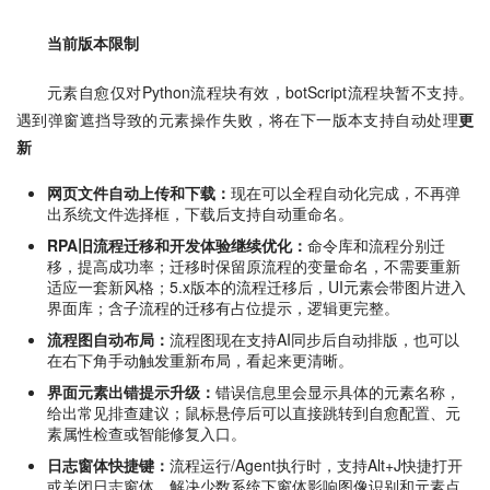
当前版本限制
元素自愈仅对Python流程块有效，botScript流程块暂不支持。
遇到弹窗遮挡导致的元素操作失败，将在下一版本支持自动处理
更
新
网页文件自动上传和下载：
现在可以全程自动化完成，不再弹
出系统文件选择框，下载后支持自动重命名。
RPA旧流程迁移和开发体验继续优化：
命令库和流程分别迁
移，提高成功率；迁移时保留原流程的变量命名，不需要重新
适应一套新风格；5.x版本的流程迁移后，UI元素会带图片进入
界面库；含子流程的迁移有占位提示，逻辑更完整。
流程图自动布局：
流程图现在支持AI同步后自动排版，也可以
在右下角手动触发重新布局，看起来更清晰。
界面元素出错提示升级：
错误信息里会显示具体的元素名称，
给出常见排查建议；鼠标悬停后可以直接跳转到自愈配置、元
素属性检查或智能修复入口。
日志窗体快捷键：
流程运行/Agent执行时，支持Alt+J快捷打开
或关闭日志窗体，解决少数系统下窗体影响图像识别和元素点