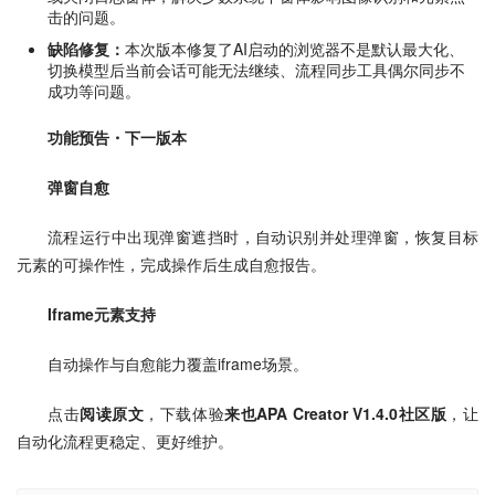
击的问题。
缺陷修复：
本次版本修复了AI启动的浏览器不是默认最大化、
切换模型后当前会话可能无法继续、流程同步工具偶尔同步不
成功等问题。
功能预告・下一版本
弹窗
自愈
流程运行中出现弹窗遮挡时，自动识别并处理弹窗，恢复目标
元素的可操作性，完成操作后生成自愈报告。
Iframe元素支持
自动操作与自愈能力覆盖iframe场景。
点击
阅读原文
，下载体验
来也APA Creator V1.4.0社区版
，让
自动化流程更稳定、更好维护。