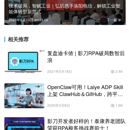
技术破局，智赋工业｜弘玑携手洛阳电信，解锁工业智
能体转型新范式
2026年6月13日 am11:06
下一篇
相关推荐
复盘迪卡侬 | 影刀RPA破局数智后
浪
2021年5月18日
2.4K
OpenClaw可用！Laiye ADP Skill
上架 ClawHub＆GitHub，跨平台
自由使用
2026年3月8日
1.6K
影刀开发者好样的！泰康养老团队
荣获RPA极客挑战赛前十！