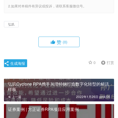
2.如果对本稿件有异议或投诉，请联系客服微信号。
弘玑
赞
(0)
0
打赏
生成海报
弘玑Cyclone RPA携手兴澄特钢打造数字化转型的鲜活
样板
上一篇
2022年1月26日 pm4:06
证券案例 | 方正证券RPA项目应用案例