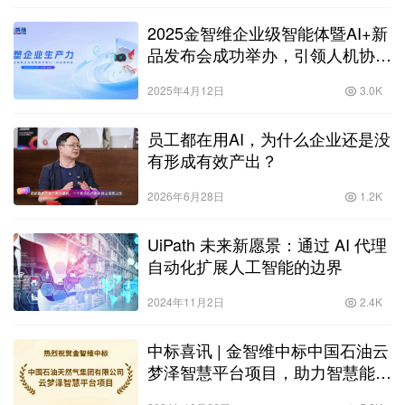
2025金智维企业级智能体暨AI+新
品发布会成功举办，引领人机协同
新范式
2025年4月12日
3.0K
员工都在用AI，为什么企业还是没
有形成有效产出？
2026年6月28日
1.2K
UiPath 未来新愿景：通过 AI 代理
自动化扩展人工智能的边界
2024年11月2日
2.4K
中标喜讯 | 金智维中标中国石油云
梦泽智慧平台项目，助力智慧能源
化工生态建设