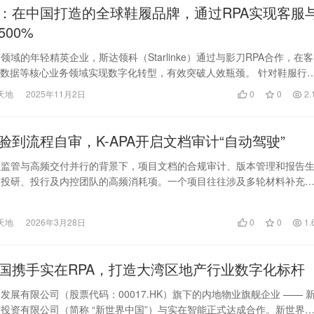
：在中国打造的全球鞋履品牌，通过RPA实现客服
00%
领域的年轻精英企业，斯达领科（Starlinke）通过与影刀RPA合作，在客
T数据等核心业务领域实现数字化转型，有效突破人效瓶颈。 针对鞋服行
…
天地
2025年11月2日
0
0
2.
验到流程自审，K-APA开启文档审计“自动驾驶”
强监管与高频交付并行的背景下，项目文档的合规审计、版本管理和报告
为投研、投行及内控团队的高频消耗项。一个项目往往涉及多轮材料补充
持续修订，标准化文…
天地
2026年3月28日
0
0
1.
国携手实在RPA，打造大湾区地产行业数字化标杆
发展有限公司（股票代码：00017.HK）旗下的内地物业旗舰企业 —— 
投资有限公司（简称 “新世界中国”）与实在智能正式达成合作。新世界