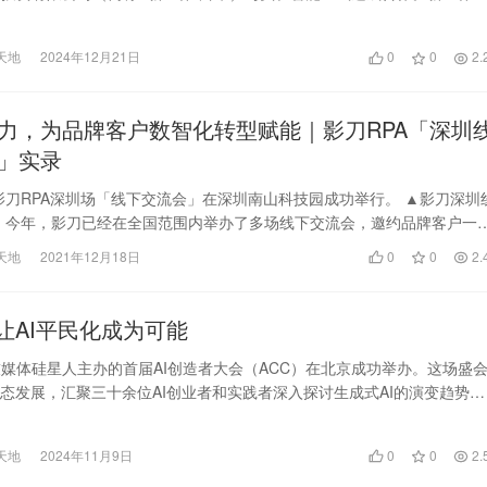
天地
2024年12月21日
0
0
2.
力，为品牌客户数智化转型赋能｜影刀RPA「深圳
」实录
，影刀RPA深圳场「线下交流会」在深圳南山科技园成功举行。 ▲影刀深圳
 今年，影刀已经在全国范围内举办了多场线下交流会，邀约品牌客户一
业数智化…
天地
2021年12月18日
0
0
2.
ent让AI平民化成为可能
媒体硅星人主办的首届AI创造者大会（ACC）在北京成功举办。这场盛
生态发展，汇聚三十余位AI创业者和实践者深入探讨生成式AI的演变趋势，
新的A…
天地
2024年11月9日
0
0
2.