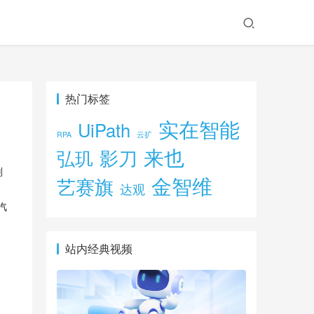
热门标签
实在智能
UiPath
RPA
云扩
来也
影刀
弘玑
划
金智维
艺赛旗
达观
，
汽
站内经典视频