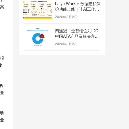
Laiye Worker 数据隐私保
高
护功能上线｜让AI工作流
兼顾效率与数据安全
2026年8月2日
四连冠！金智维位列IDC
中国APA产品及解决方案
市场份额第一
2026年8月2日
载报
放
售
业
动
业