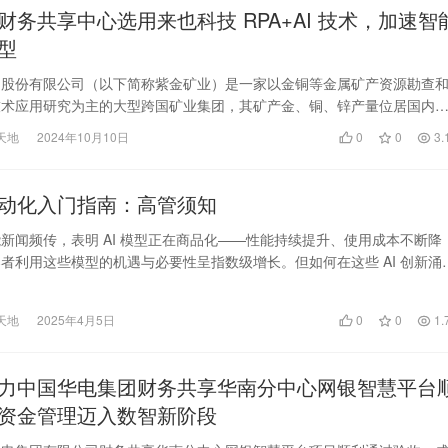
财务共享中心选用来也科技 RPA+AI 技术，加速智
型
团股份有限公司（以下简称紫金矿业）是一家以金铜等金属矿产资源勘查
技术应用研究为主的大型跨国矿业集团，其矿产金、铜、锌产量位居国内
4 个省（区）…
天地
2024年10月10日
0
0
3.
动化入门指南：高管须知
新闻频传，表明 AI 模型正在商品化——性能持续提升、使用成本不断降
者利用这些模型的机遇与必要性呈指数级增长。但如何在这些 AI 创新涌
最大化？…
天地
2025年4月5日
0
0
1.
力中国华电集团财务共享华南分中心网银智慧平台
资金管理迈入数智新阶段