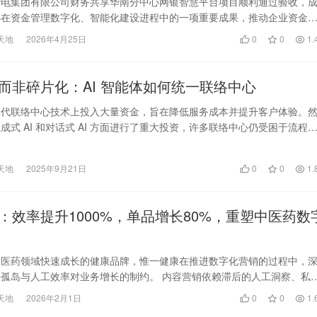
华电集团有限公司财务共享华南分中心网银智慧平台项目顺利通过验收，
心在资金管理数字化、智能化建设进程中的一项重要成果，推动企业资金
更加高效、规范、可…
天地
2026年4月25日
0
0
1.
而非碎片化：AI 智能体如何统一联络中心
一代联络中心技术上投入大量资金，旨在降低服务成本并提升客户体验。
成式 AI 和对话式 AI 方面进行了重大投资，许多联络中心仍受困于流程
人工后台…
天地
2025年9月21日
0
0
1.
：效率提升1000%，单品增长80%，重塑中医药数
中医药领域快速成长的健康品牌，惟一健康在推进数字化营销的过程中，
孤岛与人工效率对业务增长的制约。 内容营销依赖滞后的人工洞察、私
以实时同步、电商…
天地
2026年2月1日
0
0
1.