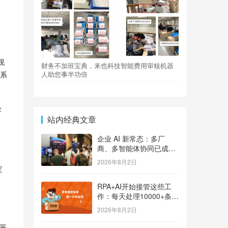
现
财务不加班宝典，来也科技智能费用审核机器
系
人助您事半功倍
字
站内经典文章
企业 AI 新常态：多厂
商、多智能体协同已成大
势
2026年8月2日
定
RPA+AI开始接管这些工
作：每天处理10000+条用
户反馈，把差评变成订单
2026年8月2日
平