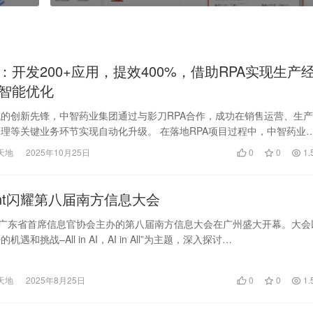
：开发200+应用，提效400%，借助RPA实现生产
智能优化
的创新先锋，中智药业集团通过与影刀RPA合作，成功在销售运营、生产
理等关键业务环节实现自动化升级。 在落地RPA项目过程中，中智药业
快见效”策…
天地
2025年10月25日
0
0
1.
ent闪耀第八届南方信息大会
由广东省首席信息官协会主办的第八届南方信息大会在广州盛大开幕。大会
的机遇和挑战–All in AI，AI in All”为主题，深入探讨…
天地
2025年8月25日
0
0
1.