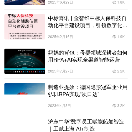
2025年6月29日
1.8K
中标喜讯 | 金智维中标人保科技自
动化平台建设项目，引领数字化估
值新纪元
2025年2月16日
1.9K
妈妈的背包：母婴领域深耕者如何
用RPA+AI实现全渠道智能运营
2025年7月27日
2.2K
制造业提效：德国隐形冠军企业用
弘玑RPA实现“次日达”
2023年4月8日
3.2K
沪东中华”数字员工赋能船舶智造
｜工赋上海·AI+制造