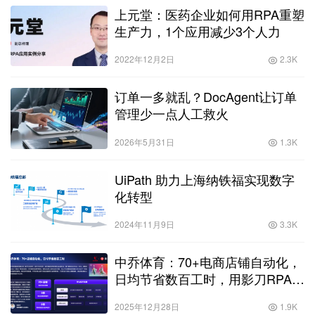
上元堂：医药企业如何用RPA重塑
生产力，1个应用减少3个人力
2022年12月2日
2.3K
订单一多就乱？DocAgent让订单
管理少一点人工救火
2026年5月31日
1.3K
UiPath 助力上海纳铁福实现数字
化转型
2024年11月9日
3.3K
中乔体育：70+电商店铺自动化，
日均节省数百工时，用影刀RPA重
塑全域电商SOP
2025年12月28日
1.9K