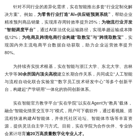
针对不同行业的差异化需求，实在智能推出多套“行业定制化解
决方案”。例如，
为零售行业打造“AI+供应链预测系统”
，帮助企业
精准预判商品销量，实现库存周转效率提升25%；
为物流行业开发
“智能调度平台”
，通过AI算法优化运输路径，实现单趟运输成本降
低12%；
为电商及跨境电商行业构建“取数宝”与“跨境取数宝”
，实
现国内外主流电商平台数据自动获取，助力企业运营效率提升
80%。
为持续夯实技术根基，实在智能与浙江大学、东北大学、吉林
大学等
30余所国内顶尖高校
建立长期合作关系，共同成立“人工智能
与流程自动化联合实验室”“数字员工技术研发中心”等多个创新平
台，构建起“产学研用”一体化的协同创新体系。
实在智能官方教学平台“实在学院”以实在Agent为“教具”载体，
融合“智能化情景交互学习”模式，用户可下载软件，通过看视频、搭
流程快速构建AI智能体，并依托社区论坛、智能体市场等丰富资
源，提供灵活自主学习方式。目前，实在学院为合作伙伴、专业协
会累计培育
逾20万高质量数字化专业人才。