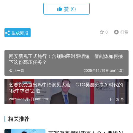
赞
(0)
0
打赏
生成海报
网安新规正式施行！合规响应时限缩短，智能体如何接
下这份高压任务？
上一篇
2025年11月9日 am11:31
艺赛旗受邀出席中怡洞见大会：CTO吴鑫分享AI时代的
“稳中求进”之道
2025年11月9日 am11:36
下一篇
相关推荐
艺赛旗亮相财能百人会：拥抱AI，