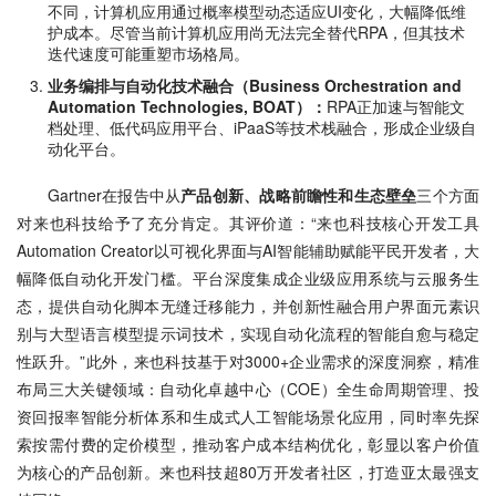
不同，计算机应用通过概率模型动态适应UI变化，大幅降低维
护成本。尽管当前计算机应用尚无法完全替代RPA，但其技术
迭代速度可能重塑市场格局。
业务编排与自动化技术融合（Business Orchestration and
Automation Technologies, BOAT）：
RPA正加速与智能文
档处理、低代码应用平台、iPaaS等技术栈融合，形成企业级自
动化平台。
Gartner在报告中从
产品创新、战略前瞻性和生态壁垒
三个方面
对来也科技给予了充分肯定。其评价道：“来也科技核心开发工具
Automation Creator以可视化界面与AI智能辅助赋能平民开发者，大
幅降低自动化开发门槛。平台深度集成企业级应用系统与云服务生
态，提供自动化脚本无缝迁移能力，并创新性融合用户界面元素识
别与大型语言模型提示词技术，实现自动化流程的智能自愈与稳定
性跃升。”此外，来也科技基于对3000+企业需求的深度洞察，精准
布局三大关键领域：自动化卓越中心（COE）全生命周期管理、投
资回报率智能分析体系和生成式人工智能场景化应用，同时率先探
索按需付费的定价模型，推动客户成本结构优化，彰显以客户价值
为核心的产品创新。来也科技超80万开发者社区，打造亚太最强支