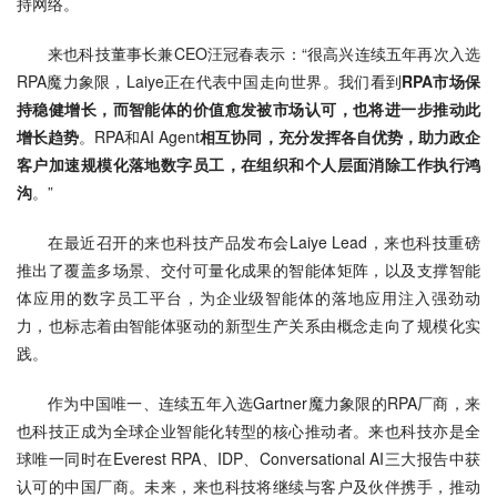
持网络。
来也科技董事长兼CEO汪冠春表示：“很高兴连续五年再次入选
RPA魔力象限，Laiye正在代表中国走向世界。我们看到
RPA市场保
持稳健增长，而智能体的价值愈发被市场认可，也将进一步推动此
增长趋势
。RPA和AI Agent
相互协同，充分发挥各自优势，
助力政企
客户加速规模化落地数字员工，在组织和个人层面消除工作执行鸿
沟
。”
在最近召开的来也科技产品发布会Laiye Lead，来也科技重磅
推出了覆盖多场景、交付可量化成果的智能体矩阵，以及支撑智能
体应用的数字员工平台，为企业级智能体的落地应用注入强劲动
力，也标志着由智能体驱动的新型生产关系由概念走向了规模化实
践。
作为中国唯一、连续五年入选Gartner魔力象限的RPA厂商，来
也科技正成为全球企业智能化转型的核心推动者。来也科技亦是全
球唯一同时在Everest RPA、IDP、Conversational AI三大报告中获
认可的中国厂商。未来，来也科技将继续与客户及伙伴携手，推动