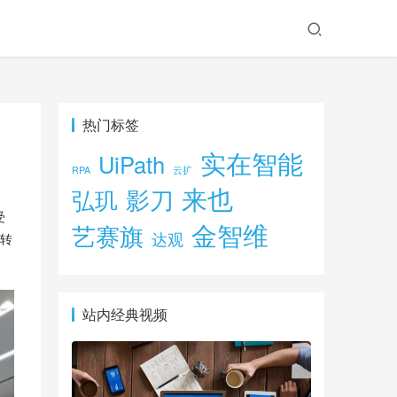
热门标签
实在智能
UiPath
RPA
云扩
来也
影刀
弘玑
受
金智维
艺赛旗
达观
转
站内经典视频