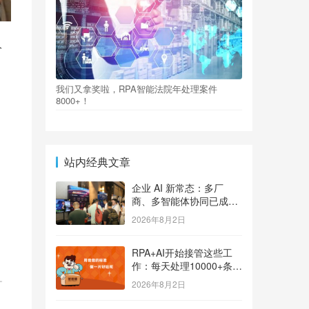
人
我们又拿奖啦，RPA智能法院年处理案件
8000+！
站内经典文章
企业 AI 新常态：多厂
商、多智能体协同已成大
势
2026年8月2日
RPA+AI开始接管这些工
作：每天处理10000+条用
户反馈，把差评变成订单
2026年8月2日