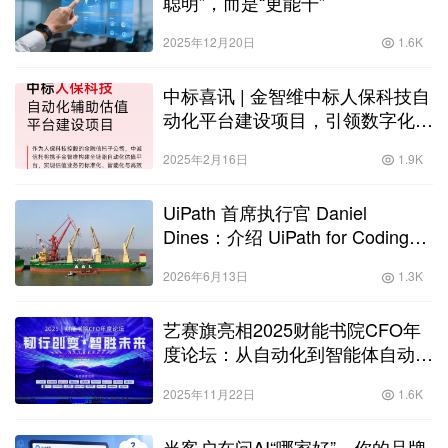
聪明”，而是“更能干”
2025年12月20日
1.6K
中标喜讯 | 金智维中标人保科技自
动化平台建设项目，引领数字化估
值新纪元
2025年2月16日
1.9K
UiPath 首席执行官 Daniel
Dines：介绍 UiPath for Coding
Agents：从 AI 的速度到企业级可
2026年6月13日
1.3K
靠性
艺赛旗亮相2025财能书院CFO年
度论坛：从自动化到智能体自动
化，重塑财务智能生产力
2025年11月22日
1.6K
当客户在问AI“哪家好”，你的品牌