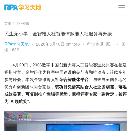
首页
行业资讯
民生无小事，金智维人社智能体赋能人社服务再升级
RPA学习天地
•
2026年5月10日 pm4:46
•
行业资讯
,
原ㄏ
•
阅
读 1652
4月29日，2026数字中国创新大赛人工智能赛道总决赛在福建
福州收官。金智维作为数字中国建设的参与者和推动者，连续多年
参与峰会。本次金智维携
人社综合智能体平台
，与来自全国各地的
优秀AI创新团队同台竞技，
该项目凭借其贴合人社业务刚需、落地
成效显著、可复制推广性强等优势，获得评审专家一致肯定，被评
为“AI领航奖”。