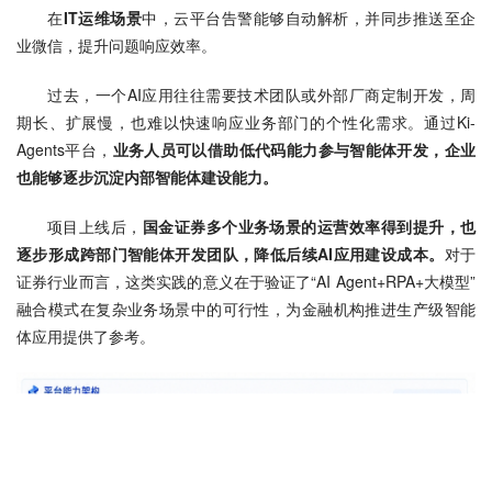
在
IT运维场景
中，云平台告警能够自动解析，并同步推送至企
业微信，提升问题响应效率。
过去，一个AI应用往往需要技术团队或外部厂商定制开发，周
期长、扩展慢，也难以快速响应业务部门的个性化需求。通过Ki-
Agents平台，
业务人员可以借助低代码能力参与智能体开发，企业
也能够逐步沉淀内部智能体建设能力。
项目上线后，
国金证券多个业务场景的运营效率得到提升，也
逐步形成跨部门智能体开发团队，降低后续AI应用建设成本。
对于
证券行业而言，这类实践的意义在于验证了“AI Agent+RPA+大模型”
融合模式在复杂业务场景中的可行性，为金融机构推进生产级智能
体应用提供了参考。