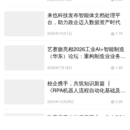
来也科技发布智能体文档处理平
台，助力政企迈入数据资产时代
2025年10月1日
1.7K
艺赛旗亮相2026工业AI+智能制造
（华东）论坛：重构制造业业务流
程自动化新范式
2026年7月18日
1.2K
校企携手，共筑知识新篇 ┃
《RPA机器人流程自动化基础及应
用》正式出版
2024年12月29日
3.2K
数字员工上岗康美药业，实在RPA
助力国粹中医药行业数字化转型