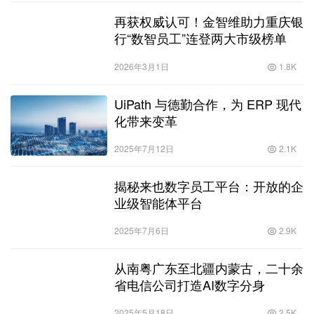
再获权威认可！金智维助力重庆银
行“数智员工”连登两大市级榜单
2026年3月1日
1.8K
UiPath 与德勤合作，为 ERP 现代
化带来变革
2025年7月12日
2.1K
揭秘来也数字员工平台：开放的企
业级智能体平台
2025年7月6日
2.9K
从南粤广东至北疆内蒙古，二十余
省电信公司打造AI数字分身
2025年5月18日
2.5K