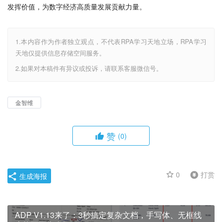
发挥价值，为数字经济高质量发展贡献力量。
1.本内容作为作者独立观点，不代表RPA学习天地立场，RPA学习
天地仅提供信息存储空间服务。
2.如果对本稿件有异议或投诉，请联系客服微信号。
金智维
赞
(0)
0
打赏
生成海报
ADP V1.13来了：3秒搞定复杂文档，手写体、无框线