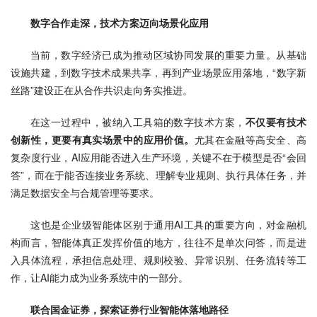
数字合作走深，技术方案迈向场景化应用
当前，数字经济已成为推动区域协同发展的重要力量。从基础
设施共建，到数字技术成果共享，再到产业场景应用落地，“数字新
丝路”建设正在从合作共识走向务实推进。
在这一过程中，被纳入工具箱的数字技术方案，
不仅要有技术
创新性，更要有真实场景中的应用价值。
尤其在金融等高安全、高
复杂度行业，AI应用能否进入生产环境，关键不在于模型是否“会回
答”，而在于能否连接业务系统、理解专业规则、执行具体任务，并
满足数据安全与合规管理等要求。
这也是企业级智能体区别于通用AI工具的重要方向，对金融机
构而言，智能体真正发挥价值的地方，往往不是单次问答，而是进
入具体流程，承担信息处理、规则校验、异常识别、任务流转等工
作，让AI能力成为业务系统中的一部分。
联合国金证券，探索证券行业智能体落地路径