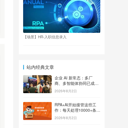
【场景】HR-入职信息录入
站内经典文章
企业 AI 新常态：多厂
商、多智能体协同已成大
势
2026年8月2日
RPA+AI开始接管这些工
作：每天处理10000+条用
户反馈，把差评变成订单
2026年8月2日