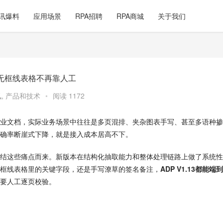
讯爆料
应用场景
RPA招聘
RPA商城
关于我们
、无框线表格不再靠人工
讯
,
产品和技术
•
阅读 1172
业文档，实际业务场景中往往是多页混排、夹杂图表手写、甚至多语种掺
确率断崖式下降，就是接入成本居高不下。
结这些痛点而来。新版本在结构化抽取能力和整体处理链路上做了系统性
框线表格里的关键字段，还是手写潦草的签名备注，
ADP V1.13都能端
要人工逐页校验。