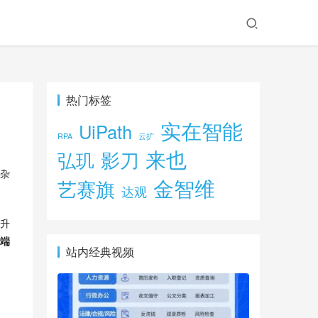
热门标签
实在智能
UiPath
RPA
云扩
来也
影刀
弘玑
杂
金智维
艺赛旗
达观
升
到端
站内经典视频