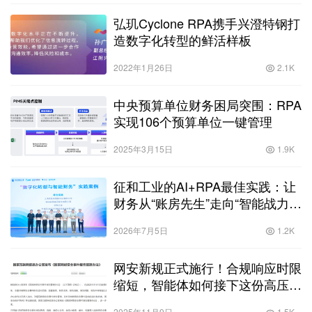
弘玑Cyclone RPA携手兴澄特钢打
造数字化转型的鲜活样板
2022年1月26日
2.1K
中央预算单位财务困局突围：RPA
实现106个预算单位一键管理
2025年3月15日
1.9K
征和工业的AI+RPA最佳实践：让
财务从“账房先生”走向“智能战力伙
伴”
2026年7月5日
1.2K
网安新规正式施行！合规响应时限
缩短，智能体如何接下这份高压任
务？
2025年11月9日
1.5K