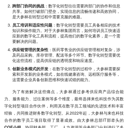
跨部门协同的挑战
：数字化转型往往需要跨部门的协作和信息
共享。如何打破部门壁垒，实现信息的流畅传递和高效协同，
是大参林在转型过程中需要克服的难题。
员工培训和适应性问题
：数字化转型需要员工具备相应的技术
知识和操作能力。对于大参林集团而言，如何培训员工快速适
应新的数字化工具和流程，提高他们的数字化素养，是一个需
要解决的问题。
供应链管理的复杂性
：医药零售业的供应链管理相对复杂，涉
及药品采购、库存管理、配送等多个环节。数字化转型需要优
化这些流程，提高供应链的透明度和响应速度。
创新业务模式的开发
：在数字化转型的过程中，大参林需要探
索和开发新的业务模式，如在线健康咨询、远程医疗服务等，
这需要企业具备创新思维和快速试错的能力。
为了有效解决这些痛点，大参林通过参考供应商产品综合能
力、服务能力、过往案例等多个维度，最终选择来也科技作为其数
字化转型项目合作伙伴，利用其在数字员工领域的先进技术和丰富
经验，共同推进财务数字化转型。从2022年起，大参林与来也科技
合作的数字员工项目取得了显著成效。由大参林总部IT部牵头的
COE小组
，协同财务部、工厂、人力资源等业务部门分别进行了多