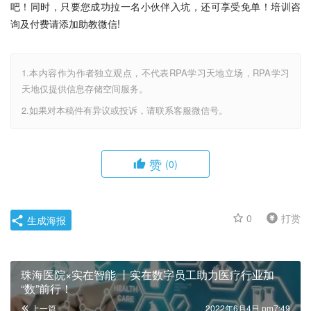
吧！同时，只要您成功拉一名小伙伴入坑，还可享受免单！培训咨
询及付费请添加助教微信!
1.本内容作为作者独立观点，不代表RPA学习天地立场，RPA学习
天地仅提供信息存储空间服务。
2.如果对本稿件有异议或投诉，请联系客服微信号。
赞
(0)
0
打赏
生成海报
珠海医院×实在智能 丨实在数字员工助力医疗行业加
“数”前行！
上一篇
2022年6月4日 pm7:49