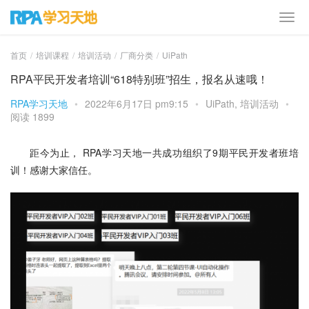
首页
培训课程
培训活动
厂商分类
UiPath
RPA平民开发者培训“618特别班”招生，报名从速哦！
RPA学习天地
•
2022年6月17日 pm9:15
•
UiPath
,
培训活动
•
阅读 1899
距今为止， RPA学习天地一共成功组织了9期平民开发者班培
训！感谢大家信任。