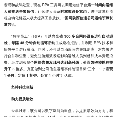
发现和故障处置，现在 RPA 工具可以调用短信平台
第一时间向运维
人员推送告警短信
，让运维人员
及时掌握设备状态
，进行故障处流
程自动化机器人极大提高工作质效。”
国网陕西信通公司运维班班长
董兴
说。
“数字员工”（RPA）可以
向全省 300 多台网络设备进行自动巡
检
，
每隔 45 分钟自动循环启动
生成巡检报告，并利用 RPA 技术和
短信平台进行联动。同时，还可以自动编写告警规则库，对告警进
行合并和查重，避免短信频繁发送影响运维人员判断和成本费用浪
费。经过测验整个
网络告警发现可达到毫秒级
，处置
效率较以往提
升了 3 倍多
。真正做到公司信息运维事件管理目标“三个一”（“
发现 
1 分钟、定位 1 刻钟、处置 1 小时
”）达成。
坚持科技创新 
助力提质增效
今年以来，该公司以数字赋能为重点，以提质增效为方向，积
极开展 RPA 新技术应用，经过一个多月的时间，完成了全省物联 