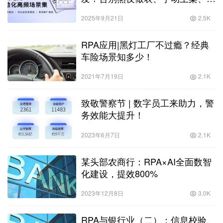
告内卷
2025年9月21日
2.5K
RPA应用|黑灯工厂不过瘾？经典
车险场景知多少！
2021年7月19日
2.1K
致敬警察节 | 数字员工来助力，警
务效能大提升！
2023年6月7日
2.1K
某头部农商行：RPA×AI全面数智
化建设，提效800%
2023年12月8日
3.0K
RPA与银行业（二）：信息校验、