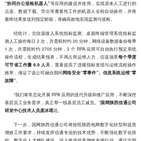
“协同办公巡检机器人”
等应用的建设并使用，实现原来人工进行的
点选、数据下载、导出等重复性工作的机器人全程自动操作，并将
最终结果发送到指定邮箱，准确高效地实现监测与巡检。
经统计，北信源接入系统指标监测、桌面终端管理系统指标监
测人工操作每日 2 次，共需耗时约 20 分钟，网络设备数据备份每季 
1 次，共需耗时约 2705 分钟，3 个 RPA 应用可自动执行预定系统
操作流程，生成结果报表，不再占用运维人力，仅该场景
每个季度
可节省工作量 6.9 人天
，显著提高了违规指标发现与运维流程操作
效率，保证了该公司融合期间
网络安全“零事件”、信息系统运维“零
故障”
。
“我们将常态化开展 RPA 应用的迭代升级和推广应用，不断深挖
基层员工业务需求，真正帮一线基层员工减负。”
国网陕西信通公司
研发中心技术人员庞冰瑶
说。
下一步，国网陕西信通公司将按照陕西电网数字化转型和提质
增效工作要求，持续发挥信通专业的技术优势，不断强化数字化班
组、数字化人才梯队建设，深入推进提质增效专项行动，通过定期