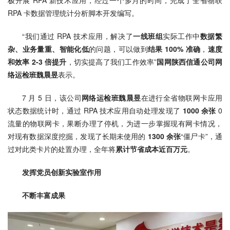
RPA 卡数据管理统计分析脚本开发编写。
“我们通过 RPA 技术应用，解决了
一线班组
实际工作中
数据繁
杂、业务量重、智能化低
的问题，可以做到
结果
 100% 准确
，
速度
和效率 2-3 倍提升
，切实提高了我们工作效率”
国网陕西信通公司网
络运检班魏晨昱
表示。
7 月 5 日，该公司
网络运检班魏晨昱
在进行全省物联网卡应用
状态数据统计时，通过 RPA 技术应用自动处理发现了
 1000 余张
 0 
流量的物联网卡，果断办理了停机，为进一步掌握现有网卡情况，
对现有数据深度挖掘，发现了长期未使用的
 1300 余张
“僵尸卡”，通
过对此类卡片的处置办理，全年将
累计节省成本近百万元
。
发挥党员创新实验室作用
不断丰富成果