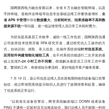
国网陕西电力融合发展以来，全省 8 万台融合智能终端，以及
手持终端、巡检作业终端等信息专业基础运维工作量快速增长，
全
省 APN 卡管理
中存在
数据量大、分析耗时长、结果准确率不高和数
据来源不统一
等问题，使一线运维管理人员日常工作耗时费力。
为切实提高基层工作效率，减轻一线工作负担，国网陕西信通
公司发挥技术优势开展 RPA 研究开发，通过研究仿人工操作的方
式，自动识别、抓取、录入信息，在操作系统前端
针对信息系统、
应用软件构建智能化辅助工具
，在不对系统功能进行二次开发的基
础上实现
7×24 小时工作不间断
，彻底解决基层员工日常工作中重
复、繁琐的工作，有效缩短办事流程，更好地提升客户服务质量。
7 月 19 日，该公司信息运维人员在巡检期间收到设备端口告警
短信，他立即按照系统提示组织人员进行了故障排查和处置，确保
了信息系统正常运行。
“以前发生设备告警后，网管系统触发端口 DOWN 或者设备 
PING 不通有一定延时且无法推送短信，我们运维人员不能第一时间