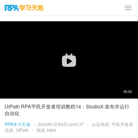
首页
培训课程
认证培训
UiPath RPA平民开发者培训教程14：StudioX-发布并运行
自动化
RPA学习天地
•
2024年12月6日 pm5:37
•
认证培训
,
平民开发者
培训
,
UiPath
•
阅读 3484