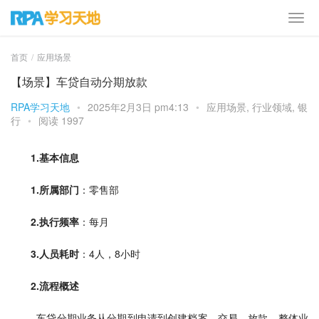
首页
应用场景
【场景】车贷自动分期放款
RPA学习天地
•
2025年2月3日 pm4:13
•
应用场景
,
行业领域
,
银
行
•
阅读 1997
1.基本信息
1.
所属部门
：零售部           
2.
执行频率
：每月
3.
人员耗时
：4人，8小时   
2.流程概述
  车贷分期业务从分期到申请到创建档案、交易、放款，整体业