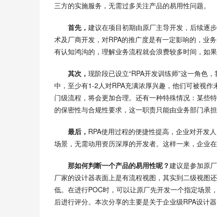
三方的实施服务，无需过多关注产品的易用性问题。
首先，
建议在项目初期由原厂主导开发，后续逐步
术及厂商开发，对RPA的推广度是有一定影响的，业
有认知鸿沟的，理解业务流程就会浪费较多时间，如果
其次，
现阶段已设立“RPA开发训练师”这一角
中，至少有1-2人对RPA充满浓厚兴趣，他们可被视
门级流程，将会更加合理。还有一种特殊情况：某些特
的保密性与合规性要求，这一职责只能由业务部门承担
最后，
RPA使用过程的便捷性提高，企业对开发
场景，无需动用资历深厚的开发者。这样一来，企业在
那如何判断一个产品的易用性呢？
建议是参加原厂
厂家的设计器表面上是有流程视图，其实到二级视图还
低。在进行POC时，可以让原厂先开发一个指定场景
后进行评分。本次分享的主要是关于企业级RPA设计