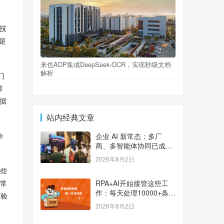
技
是
来也ADP集成DeepSeek-OCR，实现秒级文档
解析
门
部
据
站内经典文章
杂
企业 AI 新常态：多厂
商、多智能体协同已成大
势
2026年8月2日
些
常
RPA+AI开始接管这些工
作：每天处理10000+条用
体验
户反馈，把差评变成订单
2026年8月2日