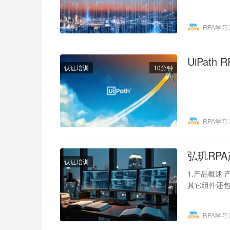
RPA学习
UiPat
认证培训
10分钟
RPA学习
弘玑RP
认证培训
1.产品概述
其它组件还包
人）负责对
RPA学习