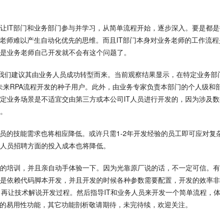
让IT部门和业务部门参与并学习，从简单流程开始，逐步深入。要是都是
务老师难以产生自动化优先的思维。而且IT部门本身对业务老师的工作流程
是业务老师自己开发就不会有这个问题了。
色，我们建议其由业务人员成功转型而来。当前观察结果显示，在特定业务部
作未来RPA流程开发的种子用户。此外，由业务专家负责本部门的个人级和
定业务场景是不适宜交由第三方或本公司IT人员进行开发的，因为涉及数
。
人员的技能需求也将相应降低。或许只需1-2年开发经验的员工即可应对复
人员招聘方面的投入成本也将降低。
的培训，并且亲自动手体验一下。因为光靠原厂说的话，不一定可信。有
是依赖代码脚本开发，并且开发的时候各种参数需要配置，开发的效率非
，再让技术解说开发过程。然后指导IT和业务人员来开发一个简单流程，
器的易用性功能，其它功能剖析敬请期待，未完待续，欢迎关注。