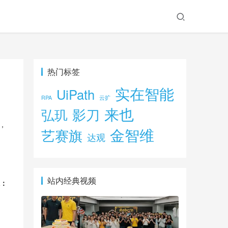
热门标签
实在智能
UiPath
RPA
云扩
来也
影刀
弘玑
，
金智维
艺赛旗
达观
站内经典视频
虑：