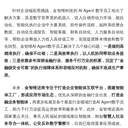
针对企业端应用挑战，金智维科技的 AI Agent 数字员工给出了
解决方案，其是数字世界里的机器人，切入白领劳动力市场，能自
动化、智能化执行企业中大量系统、软件操作流程，如跨系统整合
数据、自动化生成报告、智能客服、财务自动化、人力服务自动化
等，帮助企业释放人力投入高价值工作，实现提质降本增效和数字
化转型。金智维AI Agent数字员工解决了几个核心问题：
一是做到高
精准执行，确保不出错；二是高效率执行，以人机协同帮助业务提
效；三是依靠多年深耕金融行业、服务千行万业的积累，沉淀了“金
融级安全可靠”的执行保障体系和容错应对机制，确保不造成生产事
故。
未来，
金智维还将专注于打造企业智能体互联平台，搭建智能
体工厂，形成应用市场生态，
优先从深耕的金融行业出发，
打造金
融业务智能体，
再逐步拓展至各个垂直行业领域打造AI Agent数字员
工，助力千行万业提高运营效率和服务水平。此外，金智维还面向
国家重点关注、事关人民福祉的领域推出智能体，例如
智慧人社业
务导办一体机、公安反诈数字警察
等，目前已取得显著应用成效。