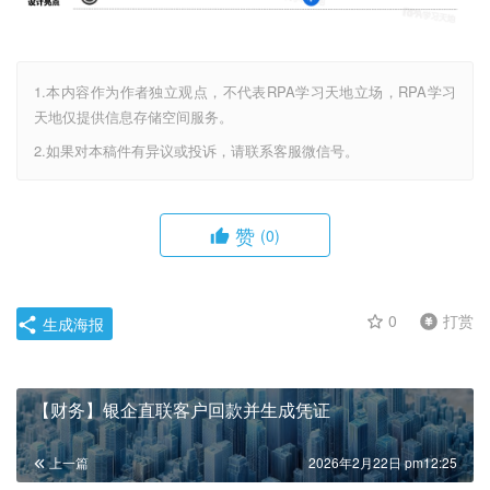
1.本内容作为作者独立观点，不代表RPA学习天地立场，RPA学习
天地仅提供信息存储空间服务。
2.如果对本稿件有异议或投诉，请联系客服微信号。
赞
(0)
0
打赏
生成海报
【财务】银企直联客户回款并生成凭证
上一篇
2026年2月22日 pm12:25