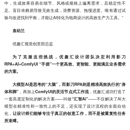
中，生成效果容易在细节、风格或规格上偏离需求，且稳定性不
足。盲目依赖易导致无效生成，浪费资源、拖慢进度。唯有通过试
验与改进找到平衡，才能让AI转化为电商设计的高效生产力工具。”
袁幼兰
优趣汇视觉创意部总监
为了克服这些挑战，
优趣汇设计团队决
定
利用影刀
RPA+AI+ComfyUI 
“手搓”一个更高效、更智能、更能满足业务需求
的方案。
大模型AI是思考的“大脑”，而影刀RPA则是精准高效执行的“身
体和脚”
，再加上
ComfyUI的灵活节点式工作流
，优趣汇成功打造了
一套高度定制化的解决方案——叫做
“汇智Ai”
——不仅解决了AI大
模型在精准性和一致性上的不足，还实现了设计流程的全面自动
化，
让设计师们能够专注于真正的创意工作，而不是被重复性任务
所束缚。