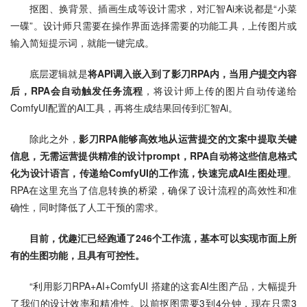
抠图、换背景、插画生成等设计需求，对汇智Ai来说都是“小菜
一碟”。设计师只需要在操作界面选择需要的功能工具，上传图片或
输入简短提示词，就能一键完成。
底层逻辑就是
将API调入嵌入到了影刀RPA内，当用户提交内容
后，RPA会自动触发任务流程
，将设计师上传的图片自动传递给
ComfyUI配置的AI工具，再将生成结果回传到汇智Ai。
除此之外，
影刀
RPA能够高效地从运营提交的文案中提取关键
信息，无需运营提供精准的设计prompt，RPA自动将这些信息格式
化为设计语言，传递给ComfyUI的工作流，快速完成AI生图处理
。
RPA在这里充当了信息转换的桥梁，确保了设计流程的高效性和准
确性，同时降低了人工干预的需求。
目前，优趣汇
已经跑通了246个工作流
，基本可以实现市面上所
有的生图功能，且具有可控性。
“利用影刀RPA+AI+ComfyUI 搭建的这套AI生图产品，大幅提升
了我们的设计效率和精准性。以前抠图需要3到4分钟，现在只需3