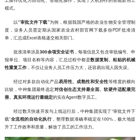
工操作优化为自动化、智能化操作，实现了人机协作的智能新用工
模式。
以
“审批文件下载”
为例，根据我国严格的农业生物安全管理制
度，业务人员需定期从国家农业农村部官网下载多份PDF批准清
单，汇总成Excel表格递交相关部门。
批准清单涉及
300余项安全证书
，每项信息又包含审批编号、申
报单位、项目名称等内容，汇总过程中都是
数据复制、粘贴的机械
性重复工作
，不仅让业务人员工作压力大，还容易出现人因失误。
经过对多款自动化产品
易用性、成熟性和安全性
等维度的横向
比较，中种集团最终选定
对信创生态支持最全面、软硬件适配最完
善、真实环境运行最稳定
的实在Agent数字员工。
经过数天快速开发与上线运行后，中种集团实现了“审批文件下
载”
全流程的自动化执行
，整理数据准确率稳定在100%，极大地提
升了工作效率和质量，解放了员工的工作活力。