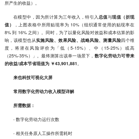
所产生的收益）。
在模型中，因为所计算为三年收入，特引入
总值
与
现值（折现
值）
，上图表格中所用贴现率为 10%（组织通常使用的贴现率在 
8% 到 16% 之间）。同时，为了以量化风险对效益和成本估算的影
响，该模型也从
实施风险、效果风险、战略风险、测量风险
四个维
度，将潜在风险评价为「低（5-15%）、中（15-25%）或高
（25%-35%）」。最终测算出该单一场景下，
数字化劳动力可带来
的收益/成本节省现值为 ￥43,901,881
。
来也科技可视化大屏
常用数字化劳动力收入模型详解
所需数据：
· 
数字化劳动力运行次数
· 
相关任务原人工操作所需耗时