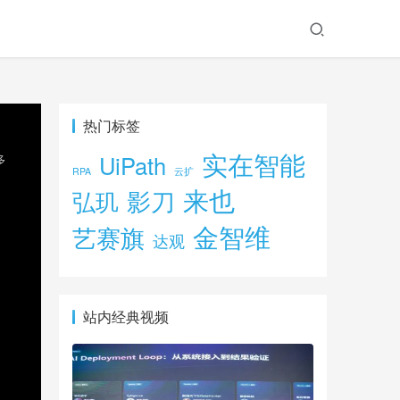
热门标签
实在智能
UiPath
RPA
云扩
来也
影刀
弘玑
金智维
艺赛旗
达观
站内经典视频