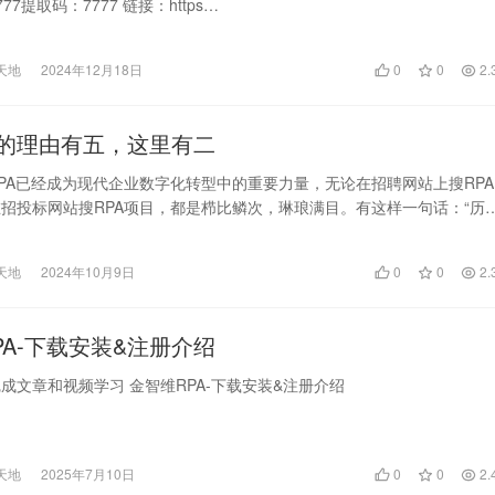
7777提取码：7777 链接：https…
天地
2024年12月18日
0
0
2.
A的理由有五，这里有二
PA已经成为现代企业数字化转型中的重要力量，无论在招聘网站上搜RPA
招投标网站搜RPA项目，都是栉比鳞次，琳琅满目。有这样一句话：“历
每个人的肩…
天地
2024年10月9日
0
0
2.
PA-下载安装&注册介绍
成文章和视频学习 金智维RPA-下载安装&注册介绍
天地
2025年7月10日
0
0
2.