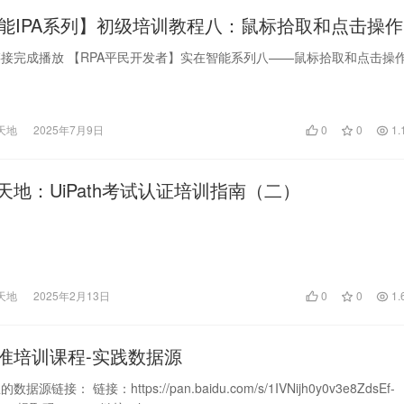
能IPA系列】初级培训教程八：鼠标拾取和点击操作
接完成播放 【RPA平民开发者】实在智能系列八——鼠标拾取和点击操
天地
2025年7月9日
0
0
1.
天地：UiPath考试认证培训指南（二）
天地
2025年2月13日
0
0
1.
h标准培训课程-实践数据源
源链接： 链接：https://pan.baidu.com/s/1IVNijh0y0v3e8ZdsEf-