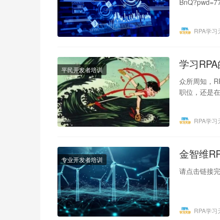
BnQ?pwd=
RPA学习
学习RP
平民开发者培训
众所周知，R
职位，还是在
的尘埃落在
RPA学习
金智维R
专业开发者培训
请点击链接完
RPA学习