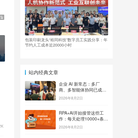
包装印刷龙头“裕同科技”数字员工实践分享：年
节约人工成本近20000小时
站内经典文章
企业 AI 新常态：多厂
商、多智能体协同已成大
势
2026年8月2日
RPA+AI开始接管这些工
作：每天处理10000+条用
户反馈，把差评变成订单
2K
2026年8月2日