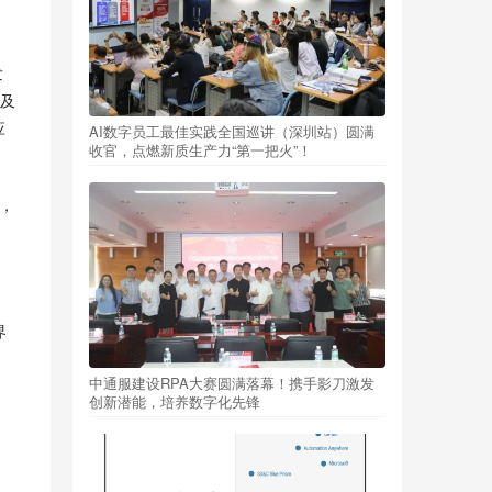
发
及
应
AI数字员工最佳实践全国巡讲（深圳站）圆满
收官，点燃新质生产力“第一把火”！
，
界
中通服建设RPA大赛圆满落幕！携手影刀激发
创新潜能，培养数字化先锋