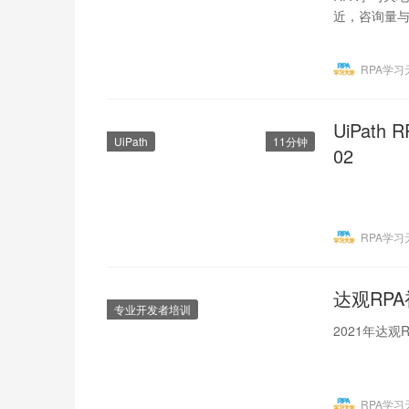
近，咨询量
只为争取宝
RPA学习
UiPat
UiPath
11分钟
02
RPA学习
达观RP
专业开发者培训
2021年达
RPA学习