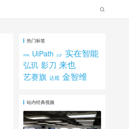
热门标签
实在智能
UiPath
RPA
云扩
来也
影刀
弘玑
金智维
艺赛旗
达观
站内经典视频