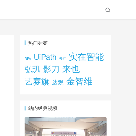
热门标签
实在智能
UiPath
RPA
云扩
来也
影刀
弘玑
金智维
艺赛旗
达观
站内经典视频