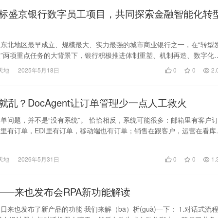
标盛京银行数字员工项目，共同探索金融智能化转
东北地区最早成立、规模最大、实力最强的城市商业银行之一，在“转型
”两项重点任务的大背景下，银行积极推进体制重塑、机制再造、数字化
务达成。 为…
天地
2025年5月18日
0
0
2.
就乱？DocAgent让订单管理少一点人工救火
单问题，并不是“没有系统”。 恰恰相反，系统可能很多：邮箱里有客户
里有订单，EDI里有订单，移动端也有订单；销售在跟客户，运营在看库
等发货，财务…
天地
2026年5月31日
0
0
1.
也——来也发布会RPA新功能解读
21日来也发布了新产品的功能 我们来解（bā）析(guà)一下： 1.对话式流