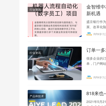
金智维中
行业资讯
新机遇
盛京银行作为
展、改革化险
型三大战略任
RPA学习
订单一多
行业资讯
很多企业的订
单，门户网站
存，仓库在
RPA学习
818来
产品和技术
2021年5月