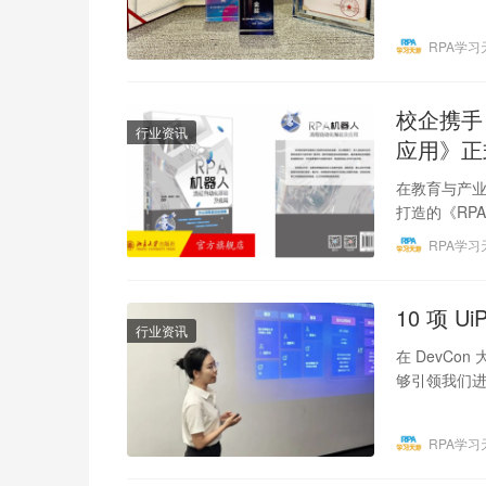
约规模超680
RPA学习
校企携手
行业资讯
应用》正
在教育与产业
打造的《RP
实践的完美
RPA学习
10 项 
行业资讯
在 DevCon
够引领我们进
RPA学习