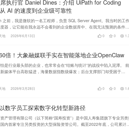
首席执行官 Daniel Dines：介绍 UiPath for Coding
s：从 AI 的速度到企业级可靠性
ath 之前，我是微软的一名工程师，负责 SQL Server Agent。我当时的工
调度器，让它能在我永远不会看到的企业数据库中、在我无法预测的条件
天地
2026年6月13日
0
0
1.
60倍！大象融媒联手实在智能落地企业OpenClaw
怕是行业最头部的企业，也常常会在“结账与统计”的战役中陷入泥潭。 
大新媒体平台高歌猛进，海量数据指数级爆发；后台支撑部门却受困于
、考勤系统间的“…
天地
2026年3月28日
0
0
1.
以数字员工探索数字化转型新路径
资产管理有限公司（以下简称“国寿投资”）是中国人寿集团旗下专业另类
国内首家专注另类投资的大型保险资管公司。截至2022年底，公司累计