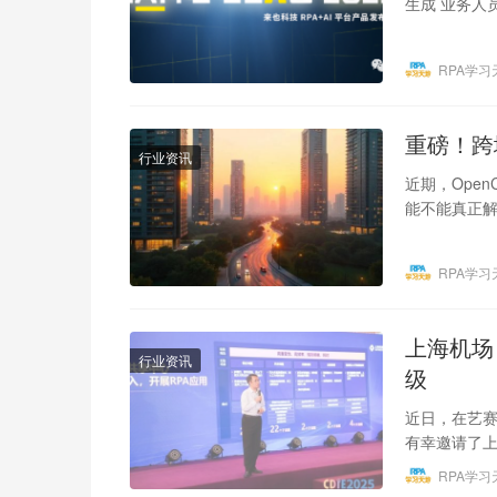
生成 业务人
员使用…
RPA学习
重磅！跨境
行业资讯
近期，Ope
能不能真正解
运营的效率
RPA学习
上海机场
行业资讯
级
近日，在艺赛
有幸邀请了
数字化转型
RPA学习