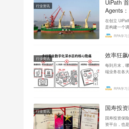
UiPath 
行业资讯
Agent
在创立 UiP
是构建一个
下，…
RPA学习
效率狂飙
行业资讯
每到月末，哪
端业务在各
ERP、网银
RPA学习
国寿投资
行业资讯
国寿投资保险
资平台，也是