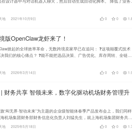
员在设计器中与对话机器人聊天，然后自动生成自动化脚本。 降低了业务
天地
2021年10月9日
0
0
1.
版OpenClaw龙虾来了！
nClaw掀起的全球效率革命，无数跨境卖家早已在追问： ❓这项颠覆式技术
决我们的核心痛点？ ❓能不能把选品决策、广告优化、库存周转、全链路
拉满？…
天地
2026年3月14日
0
0
1.
 | 财务共享 智领未来，数字化驱动机场财务管理升
旗“AI无界·智动未来”为主题的企业级智能体春季产品发布会上，我们同样
上海机场集团财务部财务信息化负责人刘猛先生，就上海机场集团财务共
的实践与探索…
天地
2025年5月18日
0
0
1.