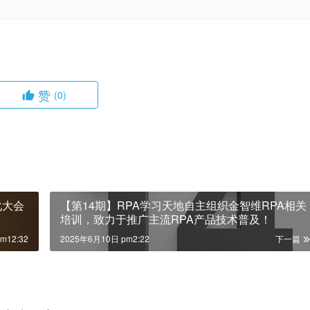
赞
(0)
化大会
【第14期】RPA学习天地自主组织金智维RPA相关
培训，致力于推广主流RPA产品技术普及！
m12:32
2025年6月10日 pm2:22
下一篇