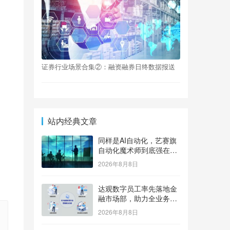
证券行业场景合集②：融资融券日终数据报送
站内经典文章
同样是AI自动化，艺赛旗
自动化魔术师到底强在
哪？
2026年8月8日
达观数字员工率先落地金
融市场部，助力全业务场
景高效精准更安全
2026年8月8日