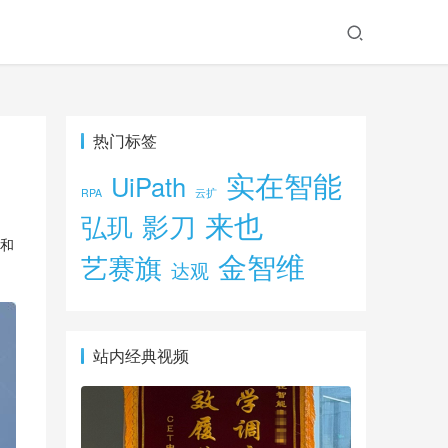
热门标签
实在智能
UiPath
RPA
云扩
来也
影刀
弘玑
和
金智维
艺赛旗
达观
站内经典视频