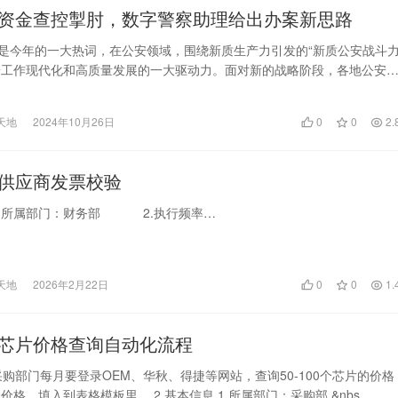
资金查控掣肘，数字警察助理给出办案新思路
”是今年的一大热词，在公安领域，围绕新质生产力引发的“新质公安战斗力
安工作现代化和高质量发展的一大驱动力。面对新的战略阶段，各地公安
方针，以数字…
天地
2024年10月26日
0
0
2.
供应商发票校验
 1.所属部门：财务部 2.执行频率…
天地
2026年2月22日
0
0
1.
芯片价格查询自动化流程
 采购部门每月要登录OEM、华秋、得捷等网站，查询50-100个芯片的价格
价格，填入到表格模板里。 2.基本信息 1.所属部门：采购部 &nbs…