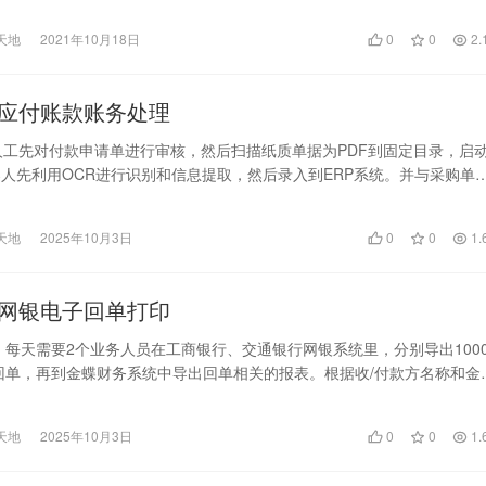
天地
2021年10月18日
0
0
2.
应付账款账务处理
 人工先对付款申请单进行审核，然后扫描纸质单据为PDF到固定目录，启
人先利用OCR进行识别和信息提取，然后录入到ERP系统。并与采购单
对，生成…
天地
2025年10月3日
0
0
1.
网银电子回单打印
 每天需要2个业务人员在工商银行、交通银行网银系统里，分别导出1000
行回单，再到金蝶财务系统中导出回单相关的报表。根据收/付款方名称和金
天地
2025年10月3日
0
0
1.