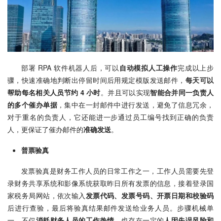
部署 RPA 软件机器人后，可以
自动模拟人工操作
完成以上步
骤，快速准确地判断出停留时间后用规定模版发送邮件，
每天可以
帮助每名相关人员节约 4 小时
。并且可以实现
智能合并同一负责人
的多个催办单据
，集中在一封邮件中进行发送，避免了信息冗余，
对于重名的负责人，它还能进一步通过员工编号找到正确的负责
人，更保证了催办邮件的
准确发送
。
普票验真
发票验真是财务工作人员的日常工作之一，工作人员需要先登
录财务共享系统和影像系统获取昨日所有发票的信息，接着登录国
家税务局网站，依次输入
发票代码、发票号码、开票日期和校验码
后进行查验，最后将验真结果邮件发送给业务人员。步骤机械单
一，不仅
消耗财务人员的工作热情
，也存在一定的
人因失误风险和