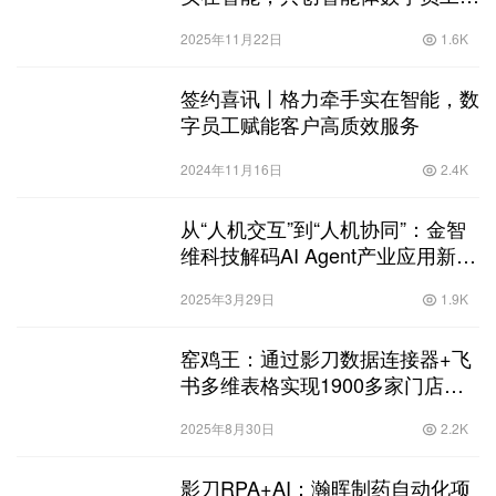
能千行百业
2025年11月22日
1.6K
签约喜讯丨格力牵手实在智能，数
字员工赋能客户高质效服务
2024年11月16日
2.4K
从“人机交互”到“人机协同”：金智
维科技解码AI Agent产业应用新范
式
2025年3月29日
1.9K
窑鸡王：通过影刀数据连接器+飞
书多维表格实现1900多家门店评
价自动化管理
2025年8月30日
2.2K
影刀RPA+AI：瀚晖制药自动化项