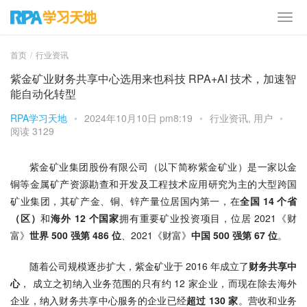
首页
行业资讯
紫金矿业财务共享中心选用来也科技 RPA+AI 技术，加速智
能自动化转型
RPA学习天地
•
2024年10月10日 pm8:19
•
行业资讯
,
用户
•
阅读 3129
紫金矿业集团股份有限公司（以下简称紫金矿业）是一家以金
铜等金属矿产资源勘查和开发及工程技术应用研究为主的大型跨国
矿业集团，其矿产金、铜、锌产量位居国内第一，在
全国 14 个省
（区）
和
海外 12 个国家
拥有重要矿业投资项目，位居 2021《财
富》
世界 500 强第 486 位
、2021《财富》
中国 500 强第 67 位
。
随着公司规模逐步扩大，紫金矿业于 2016 年成立了
财务共享中
心
， 成立之初纳入业务范围的只有约 12 家企业，而现在除去海外
企业，纳入财务共享中心服务的企业已经
超过 130 家
。营收和业务