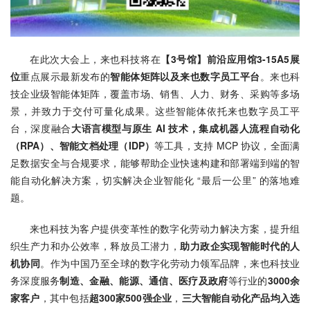
在此次大会上，来也科技将在
【3号馆】前沿应用馆3-15A5展
位
重点展示最新发布的
智能体矩阵以及来也数字员工平台
。来也科
技企业级智能体矩阵，覆盖市场、销售、人力、财务、采购等多场
景，并致力于交付可量化成果。这些智能体依托来也数字员工平
台，深度融合
大语言模型与原生 AI 技术，集成机器人流程自动化
（RPA）、智能文档处理（IDP）
等工具，支持 MCP 协议，全面满
足数据安全与合规要求，能够帮助企业快速构建和部署端到端的智
能自动化解决方案，切实解决企业智能化 “最后一公里” 的落地难
题。
来也科技为客户提供变革性的数字化劳动力解决方案，提升组
织生产力和办公效率，释放员工潜力，
助力政企实现智能时代的人
机协同
。作为中国乃至全球的数字化劳动力领军品牌，来也科技业
务深度服务
制造、金融、能源、通信、医疗及政府
等行业的
3000余
家客户
，其中包括
超300家500强企业
，
三大智能自动化产品均入选