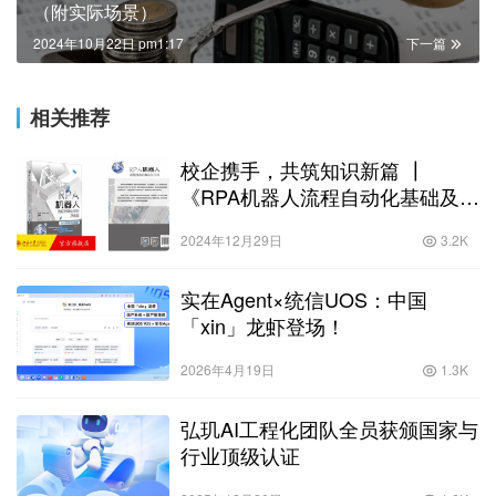
（附实际场景）
2024年10月22日 pm1:17
下一篇
相关推荐
校企携手，共筑知识新篇 ┃
《RPA机器人流程自动化基础及应
用》正式出版
2024年12月29日
3.2K
实在Agent×统信UOS：中国
「xin」龙虾登场！
2026年4月19日
1.3K
弘玑AI工程化团队全员获颁国家与
行业顶级认证