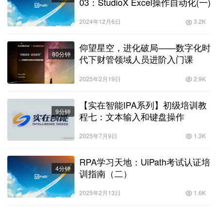
03：StudioX Excel操作自动化(一)
2024年12月6日
3.2K
仰望星空，进化破局——数字化时
80分钟
代下财管领域人员进阶入门课
2025年2月19日
2.9K
【实在智能IPA系列】初级培训教
9分钟
程七：文本输入和键盘操作
2025年7月9日
1.3K
RPA学习天地：UiPath考试认证培
4分钟
训指南（二）
2025年2月13日
1.6K