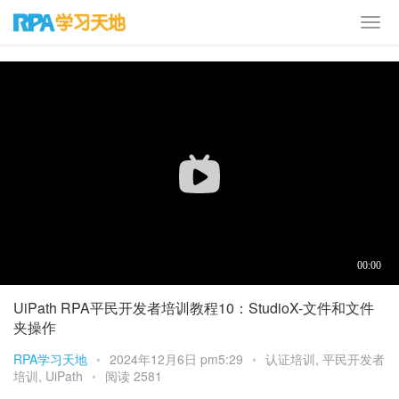
首页
培训课程
认证培训
UiPath RPA平民开发者培训教程10：StudioX-文件和文件
夹操作
RPA学习天地
•
2024年12月6日 pm5:29
•
认证培训
,
平民开发者
培训
,
UiPath
•
阅读 2581