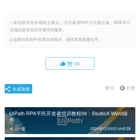
1.本内容作为作者独立观点，不代表RPA学习天地立场，RPA学习
天地仅提供信息存储空间服务。
2.如果对本稿件有异议或投诉，请联系客服微信号。
赞
(0)
0
打赏
生成海报
UiPath RPA平民开发者培训教程09：StudioX-Word操
作
上一篇
2024年12月6日 pm5:28