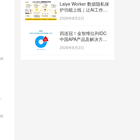
Laiye Worker 数据隐私保
护功能上线｜让AI工作流
兼顾效率与数据安全
2026年8月2日
四连冠！金智维位列IDC
中国APA产品及解决方案
市场份额第一
2026年8月2日
5K
，
过
8K