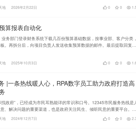
天地
2026年2月22日
0
0
1.
预算报表自动化
 业务部门登录财务系统下载几百份预算基础数据，按事业部、客户分类
模板。再拆分后，向项目负责人发送收集预算数据的邮件。最后提取回复
编制预算…
天地
2025年10月3日
0
0
1.
政务 |一条热线暖人心，RPA数字员工助力政府打造高
务
，有事找政府”，已经成为市民耳熟能详的常识和口号。12345市民服务热线是
民意、解决问题的重要渠道，也是政府关注民生、倾听民意的重要平台。
日益扩…
天地
2024年12月7日
0
0
2.