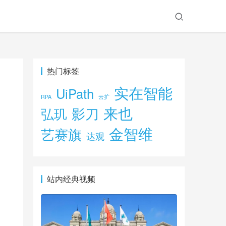
热门标签
实在智能
UiPath
RPA
云扩
来也
影刀
弘玑
金智维
艺赛旗
达观
站内经典视频