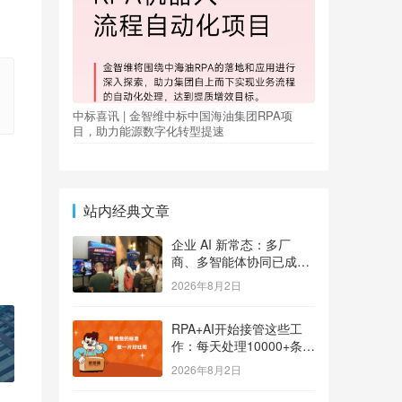
中标喜讯 | 金智维中标中国海油集团RPA项
目，助力能源数字化转型提速
站内经典文章
企业 AI 新常态：多厂
商、多智能体协同已成大
势
2026年8月2日
RPA+AI开始接管这些工
作：每天处理10000+条用
户反馈，把差评变成订单
2026年8月2日