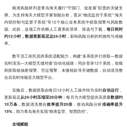
精准风险研判是青岛海关履行“守国门、促发展”职责的关键支
撑。为支持海关大模型开展智能分析，需从“物流监控子系统”“海关
内部控制与监督子系统”等12个核心业务系统中抓取报警与风险数
据。此前，这项工作依赖人工逐系统登录、筛选与下载，
每日耗时
约12小时，数据更新延迟达24小时
，影响风险分析的时效性与准确
率。
数字员工依托其跨系统适配能力，构建“多系统并行抓取—数据
实时清洗—大模型无缝对接”自动化链路：同步登录12个系统，按规
则抓取核辐射报警、空运预警、未缴税款等关键数据，自动清洗整
合后实时传输至大模型平台。
实施后，数据抓取由每日12小时人工操作转为实时
自动运行
，
更新延迟
从24小时压缩至20分钟
；每月为大模型提供高质量
数据约
10万条
，数据清洗整合
效率提升20倍
，推动风险分析
准确率提升
15%
，助力青岛海关实现“精准监管、智慧防控”。
全域赋能