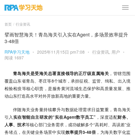
首页
行业资讯
擘画智慧海关！青岛海关引入实在Agent，多场景效率提升
3-48倍
RPA学习天地
•
2025年11月15日 pm7:08
•
行业资讯
,
用户
•
阅读 1697
青岛海关是受海关总署直接领导的正厅级直属海关
，管辖范围
覆盖山东省青岛、枣庄等8个城市，承担征税、监管、缉私、出入境
检验检疫等核心职责，是服务黄河流域生态保护和高质量发展、推
动山东打造高水平对外开放新高地的重要力量。
伴随海关业务量持续攀升与数据处理需求日益繁重，青岛海关
引入
实在智能自主研发的“实在Agent数字员工”
，深度适配
财务、
人事、技术
等核心部门业务需求，成功破解多个“高耗时、高误差”业
务堵点，在关键业务场景中实现
效率提升3-48倍
，为海关数字化监