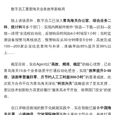
数字员工重塑海关业务效率新格局
除上述场景外，数字员工已深入
青岛海关办公室、综合业务二
科、统计科
等多个部门：实现内网邮件附件“筛选—下载—识别—反
馈—清理”全流程自动化，反馈响应时间由4小时缩至1小时；实时监
测设备报警与离线状态，预警响应从30分钟降至5分钟；高效完成
100—200家企业信息查询与补录，准确率由85%提升至99%以
上……
截至目前，实在Agent以
“高效、精准、稳定”
的核心优势，已在
青岛海关10余个业务场景中打通自动化壁垒，实现
“效率提升3-48
倍、误差率普遍归零、月节约人工工时超500小时”
的显著成效。此
次双方合作不仅为青岛海关深化
“科技兴关”
战略提供了坚实支撑，
更以技术创新助力其更好履行“服务高水平开放、保障国门安全”的使
命。
在口岸物流领域的数字化赋能实践中，实在智能已服务
中国海
关总署、山港物流、宁波国际物流
等数十家中大型企业，有效打通