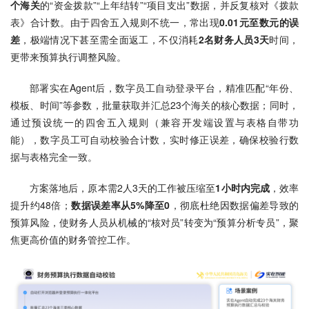
个海关
的“资金拨款”“上年结转”“项目支出”数据，并反复核对《拨款
表》合计数。由于四舍五入规则不统一，常出现
0.01元至数元的误
差
，极端情况下甚至需全面返工，不仅消耗
2名财务人员3天
时间，
更带来预算执行调整风险。
部署实在Agent后，数字员工自动登录平台，精准匹配“年份、
模板、时间”等参数，批量获取并汇总23个海关的核心数据；同时，
通过预设统一的四舍五入规则（兼容开发端设置与表格自带功
能），数字员工可自动校验合计数，实时修正误差，确保校验行数
据与表格完全一致。
方案落地后，原本需2人3天的工作被压缩至
1小时内完成
，效率
提升约48倍；
数据误差率从5%降至0
，彻底杜绝因数据偏差导致的
预算风险，使财务人员从机械的“核对员”转变为“预算分析专员”，聚
焦更高价值的财务管控工作。