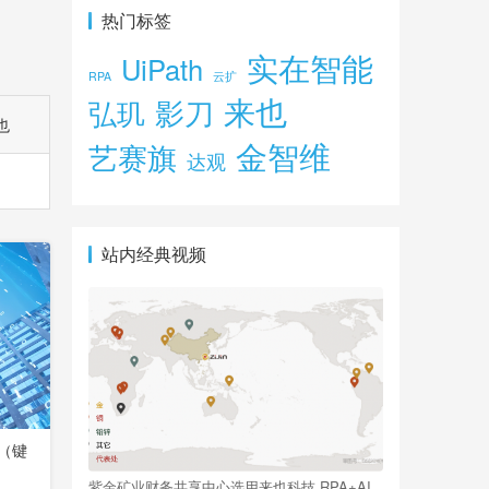
热门标签
实在智能
UiPath
RPA
云扩
来也
影刀
弘玑
也
金智维
艺赛旗
达观
站内经典视频
化（键
紫金矿业财务共享中心选用来也科技 RPA+AI