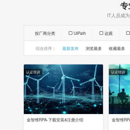
专
IT人员成
按厂商分类
UiPath
达观
综合排序：
最新发布
浏览最多
收藏最多
认证培训
认证培训
金智维RPA-下载安装&注册介绍
金智维RP