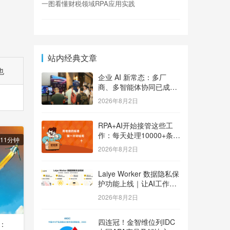
一图看懂财税领域RPA应用实践
站内经典文章
也
企业 AI 新常态：多厂
商、多智能体协同已成大
势
2026年8月2日
RPA+AI开始接管这些工
作：每天处理10000+条用
11分钟
户反馈，把差评变成订单
2026年8月2日
Laiye Worker 数据隐私保
护功能上线｜让AI工作流
兼顾效率与数据安全
2026年8月2日
四连冠！金智维位列IDC
3：