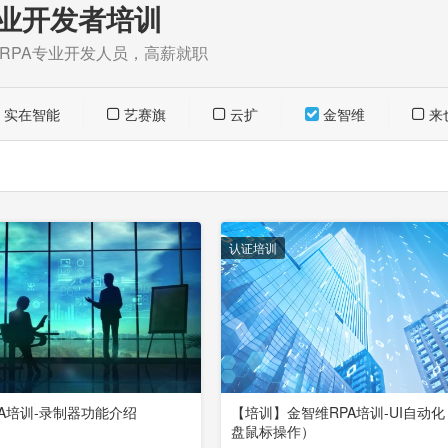
业开发者培训
为RPA专业开发人员，高薪就职
实在智能
艺赛旗
云扩
金智维
来
认证培训
A培训-录制器功能介绍
【培训】金智维RPA培训-UI自动
盘鼠标操作）