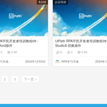
8分钟
认证培训
 RPA平民开发者培训教程09：
UiPath RPA平民开发者培训教程0
-Word操作
StudioX-切换操作
0
2.9K
0
0
3.6K
学习天地
2024年12月6日
RPA学习天地
2024年
2
3
下一页 »