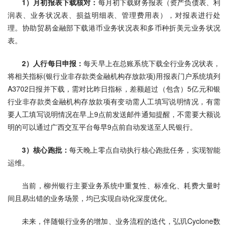
1）月初报表下载核对：
每月初下载财务报表（资产负债表、利
润表、业务状况表、损益明细表、管理费用表），对报表进行处
理。协助贸易金融部下载港币业务状况表和多币种折美元业务状况
表。
2）人行每日申报：
每天早上在总账系统下载全行业务况状表，
将相关指标(银行业非存款类金融机构存放款项)用报表门户系统填列
A3702日报并下载，需对比昨日指标，差额超过（包含）5亿元和银
行业非存款类金融机构存放款项有变动需人工填写说明情况，有需
要人工填写说明情况在早上9点前发送邮件通知提醒，不需要大额说
明的可以通过广西交互平台每早9点前自动发送至人民银行。
3）核心跑批：
每天晚上零点自动执行核心跑批任务，实现智能
运维。
当前，柳州银行主要业务系统中重复性、标准化、耗费大量时
间且易出错的业务场景，均已实现自动化深度优化。
未来，伴随银行业务的增加、业务流程的迭代，弘玑Cyclone数