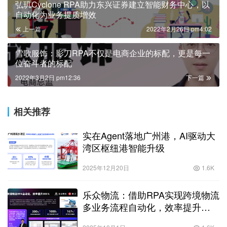
弘玑Cyclone RPA助力东兴证券建立智能财务中心，以
自动化为业务提质增效
上一篇
2022年2月26日 pm4:02
雪歌服饰：影刀RPA不仅是电商企业的标配，更是每一
位奋斗者的标配
2022年3月2日 pm12:36
下一篇
相关推荐
实在Agent落地广州港，AI驱动大
湾区枢纽港智能升级
2025年12月20日
1.6K
乐众物流：借助RPA实现跨境物流
多业务流程自动化，效率提升
300%