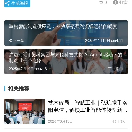
0
打赏
生成海报
重构智能制造供应链：从效率瓶颈到流畅运转的蜕变
上一篇
2025年7月19日 pm4:11
炉边对话 | 英科集团与来也科技共探 AI Agent 驱动下的
制造业变革之路
2025年7月19日 pm4:16
下一篇
相关推荐
技术破局，智赋工业｜弘玑携手洛
阳电信，解锁工业智能体转型新范
式
2026年6月13日
1.3K