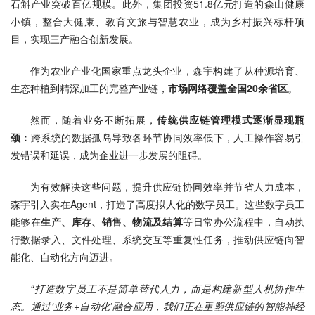
石斛产业突破百亿规模。此外，集团投资51.8亿元打造的森山健康
小镇，整合大健康、教育文旅与智慧农业，成为乡村振兴标杆项
目，实现三产融合创新发展。
作为农业产业化国家重点龙头企业，森宇构建了从种源培育、
生态种植到精深加工的完整产业链，
市场网络覆盖全国20余省区
。
然而，随着业务不断拓展，
传统供应链管理模式逐渐显现瓶
颈：
跨系统的数据孤岛导致各环节协同效率低下，人工操作容易引
发错误和延误，成为企业进一步发展的阻碍。
为有效解决这些问题，提升供应链协同效率并节省人力成本，
森宇引入实在Agent，打造了高度拟人化的数字员工。这些数字员工
能够在
生产、库存、销售、物流及结算
等日常办公流程中，自动执
行数据录入、文件处理、系统交互等重复性任务，推动供应链向智
能化、自动化方向迈进。
“打造数字员工不是简单替代人力，而是构建新型人机协作生
态。通过‘业务+自动化’融合应用，我们正在重塑供应链的智能神经