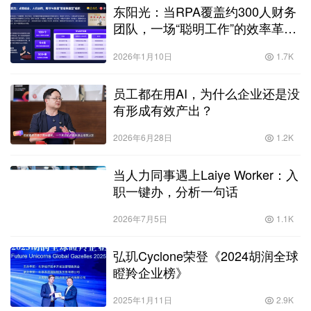
东阳光：当RPA覆盖约300人财务
团队，一场“聪明工作”的效率革命
悄然发生
2026年1月10日
1.7K
员工都在用AI，为什么企业还是没
有形成有效产出？
2026年6月28日
1.2K
当人力同事遇上Laiye Worker：入
职一键办，分析一句话
2026年7月5日
1.1K
弘玑Cyclone荣登《2024胡润全球
瞪羚企业榜》
2025年1月11日
2.9K